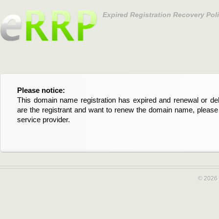
Expired Registration Recovery Pol
Please notice:
Bitte beachten Sie:
This domain name registration has expired and renewal or dele
Diese Domainregistrierung ist abgelaufen und die Verläng
are the registrant and want to renew the domain name, please 
Domain stehen an. Wenn Sie der Registrant sind und di
service provider.
verlängern möchten, kontaktieren Sie bitte Ihren Service-Provid
© 2026